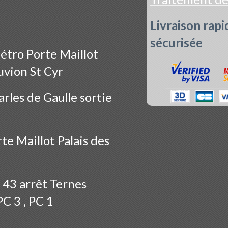
Livraison rapi
sécurisée
étro Porte Maillot
uvion St Cyr
rles de Gaulle sortie
te Maillot Palais des
 43 arrêt Ternes
PC 3 , PC 1