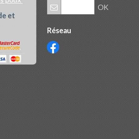
OK
de et
Réseau