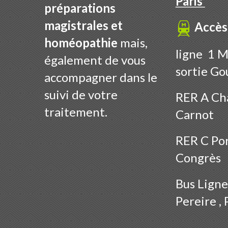
Paris
préparations
magistrales et
Accès
homéopathie
mais,
ligne 1 M
également de vous
sortie Go
accompagner dans le
suivi de votre
RER A Cha
traitement.
Carnot
RER C Por
Congrès
Bus
Ligne
Pereire , 