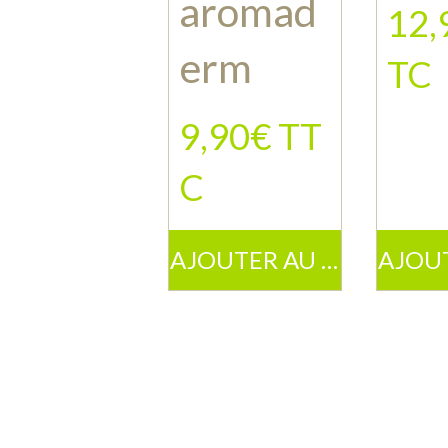
aromad
12,
erm
TC
9,90€ TT
C
AJOUTER AU PANIER