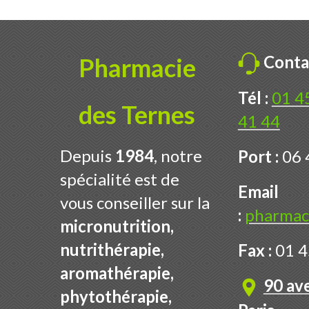
Conta
Pharmacie
Tél :
01 4
des Ternes
41 44
Depuis
1984
, notre
Port :
06 
spécialité est de
Email
vous conseiller sur la
:
pharmac
micronutrition,
nutrithérapie,
Fax :
01 4
aromathérapie,
90 av
phytothérapie,