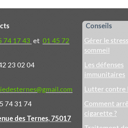
cts
Conseils
Gérer le stress
5 74 17 43
et
01 45 72
sommeil
Les défenses
42 23 02 04
immunitaires
Lutter contre 
iedesternes@gmail.com
Comment arrêt
5 74 31 74
cigarette ?
enue des Ternes, 75017
Traitement d