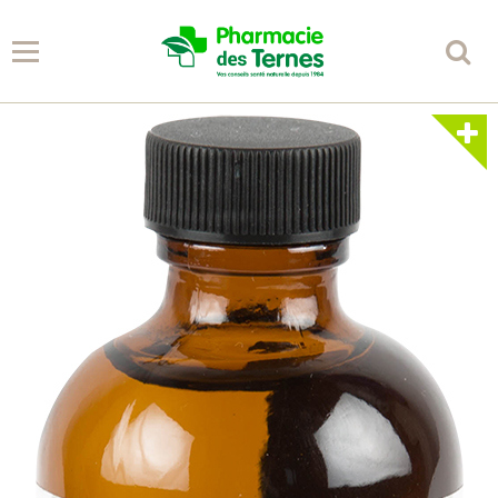
Panier
0
Votre compte
Accueil
Spécificités
Conseils
Partenaires
Librairie