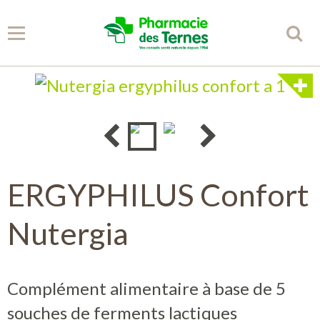
Panier
0
Votre compte
Accueil
ERGYPHILUS Confort
Spécificités
Nutergia
Conseils
Partenaires
Complément alimentaire à base de 5
souches de ferments lactiques
Librairie