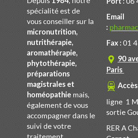
Depuis
1984
, notre
Port :
06 
spécialité est de
Email
vous conseiller sur la
:
pharmac
micronutrition,
nutrithérapie,
Fax :
01 4
aromathérapie,
90 av
phytothérapie,
Paris
préparations
magistrales et
Accès
homéopathie
mais,
ligne 1 M
également de vous
sortie Go
accompagner dans le
suivi de votre
RER A Cha
traitement.