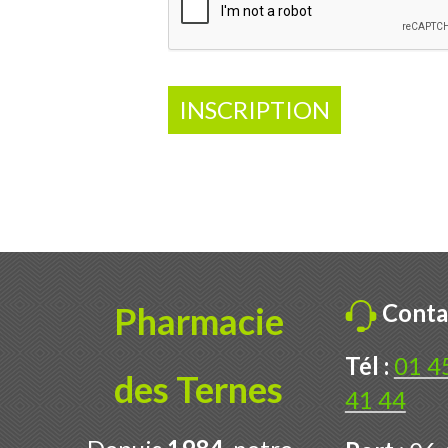
INSCRIPTION
Conta
Pharmacie
Tél :
01 4
des Ternes
41 44