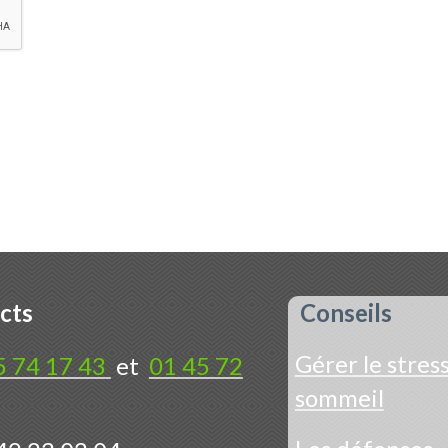
cts
Conseils
Gérer le stress
5 74 17 43
et
01 45 72
sommeil