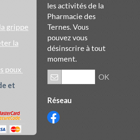
les activités de la
Pharmacie des
la grippe
Ternes. Vous
pouvez vous
er la
désinscrire à tout
moment.
es poux
OK
de et
Réseau