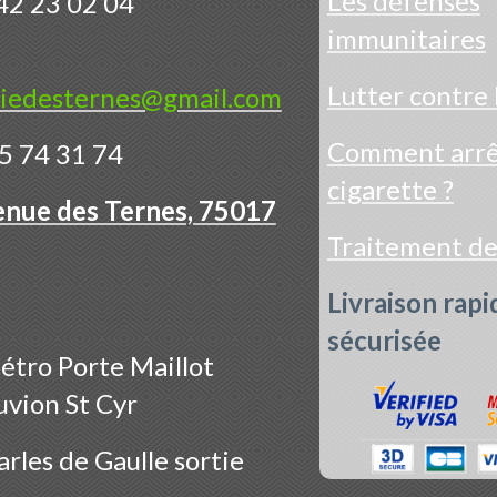
Les défenses
42 23 02 04
immunitaires
Lutter contre 
iedesternes@gmail.com
Comment arrêt
5 74 31 74
cigarette ?
enue des Ternes, 75017
Traitement d
Livraison rapi
sécurisée
étro Porte Maillot
uvion St Cyr
rles de Gaulle sortie