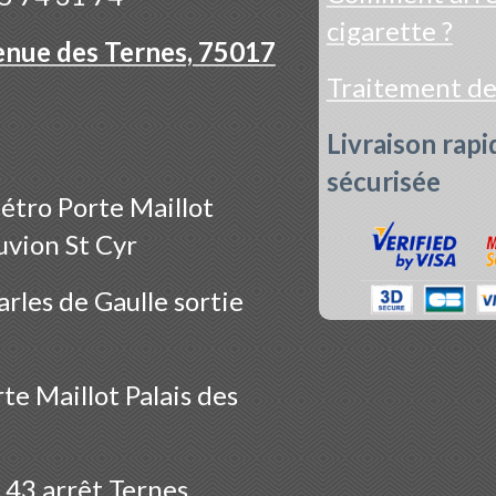
cigarette ?
enue des Ternes, 75017
Traitement d
Livraison rapi
sécurisée
étro Porte Maillot
uvion St Cyr
rles de Gaulle sortie
te Maillot Palais des
 43 arrêt Ternes