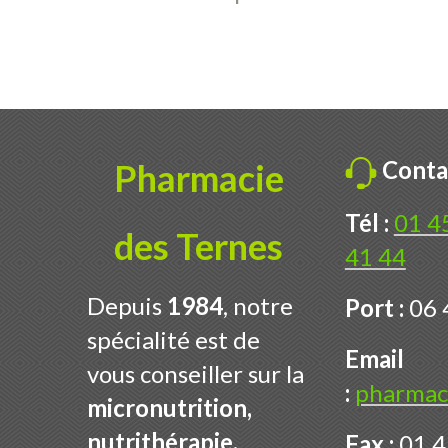
Conta
Pharmacie
Tél :
01 4
des Ternes
41 44
Depuis
1984
, notre
Port :
06 
spécialité est de
Email
vous conseiller sur la
:
pharmac
micronutrition,
nutrithérapie,
Fax :
01 4