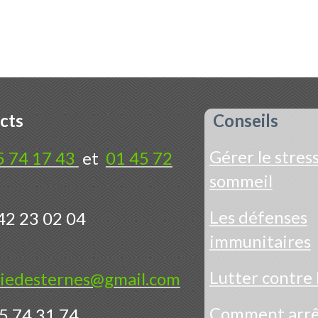
cts
Conseils
Gérer le stress
5 74 17 43
et
01 45 72
sommeil
Les défenses
42 23 02 04
immunitaires
Lutter contre 
iedesternes@gmail.com
Comment arrêt
5 74 31 74