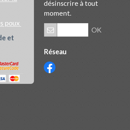
désinscrire à tout
moment.
es poux
OK
de et
Réseau