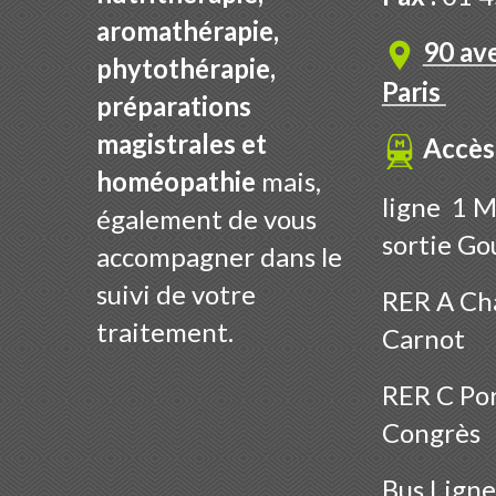
aromathérapie,
90 av
phytothérapie,
Paris
préparations
magistrales et
Accès
homéopathie
mais,
ligne 1 M
également de vous
sortie Go
accompagner dans le
suivi de votre
RER A Cha
traitement.
Carnot
RER C Por
Congrès
Bus
Ligne