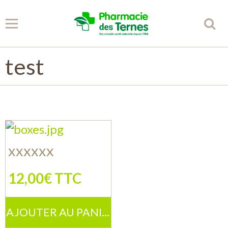
test
Panier
0
Votre compte
Accueil
Spécificités
xxxxxx
Conseils
12,00€ TTC
Partenaires
AJOUTER AU PANIER
Librairie