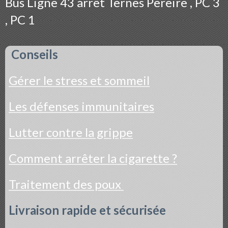
Bus
Ligne 43 arrêt Ternes Pereire , PC 3
, PC 1
Conseils
Gérer le stress et sommeil
Les défenses immunitaires
Lutter contre la grippe
Comment arrêter la cigarette ?
Traitement des poux
Livraison rapide et sécurisée