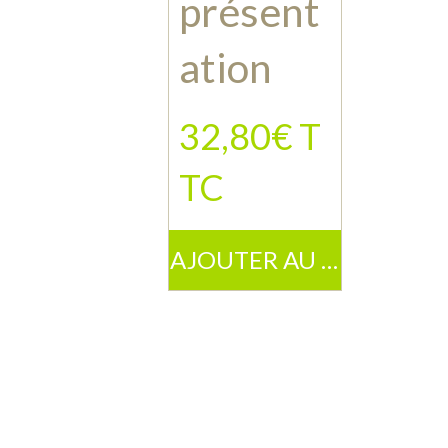
présent
ation
32,80€ T
TC
AJOUTER AU PANIER