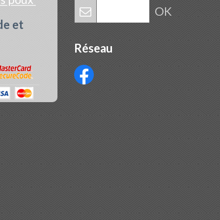
OK
de et
Réseau