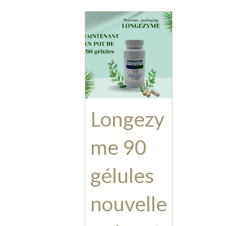
complément
alimentaire
permettant
d’apporter
une grande
variété
d’enzymes...
Longezy
me 90
gélules
nouvelle