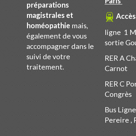
Paris
préparations
magistrales et
Accès
homéopathie
mais,
ligne 1 M
également de vous
sortie Go
accompagner dans le
suivi de votre
RER A Cha
traitement.
Carnot
RER C Por
Congrès
Bus
Ligne
Pereire , 