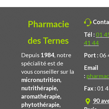
Conta
Pharmacie
Tél :
01 4
des Ternes
41 44
Depuis
1984
, notre
Port :
06 
spécialité est de
Email
vous conseiller sur la
:
pharmac
micronutrition,
nutrithérapie,
Fax :
01 4
aromathérapie,
90 av
phytothérapie,