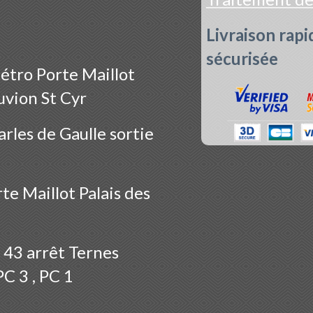
Livraison rapi
sécurisée
étro Porte Maillot
uvion St Cyr
rles de Gaulle sortie
te Maillot Palais des
 43 arrêt Ternes
PC 3 , PC 1