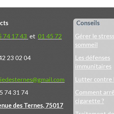
cts
Conseils
Gérer le stress
5 74 17 43
et
01 45 72
sommeil
Les défenses
42 23 02 04
immunitaires
Lutter contre 
iedesternes@gmail.com
Comment arrêt
5 74 31 74
cigarette ?
enue des Ternes, 75017
Traitement d