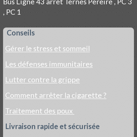
Bus
Ligne 43 arrêt Ternes Pereire , PC 3
, PC 1
Conseils
Gérer le stress et sommeil
Les défenses immunitaires
Lutter contre la grippe
Comment arrêter la cigarette ?
Traitement des poux
Livraison rapide et sécurisée