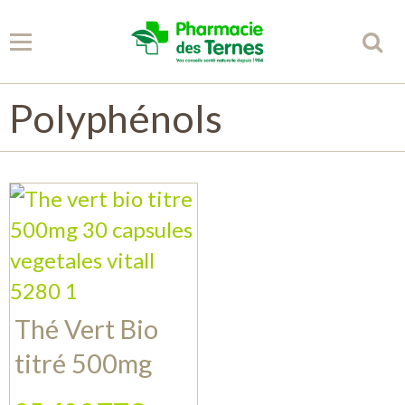
Polyphénols
Panier
0
Votre compte
Accueil
Spécificités
Conseils
Thé Vert Bio
Partenaires
titré 500mg
Librairie