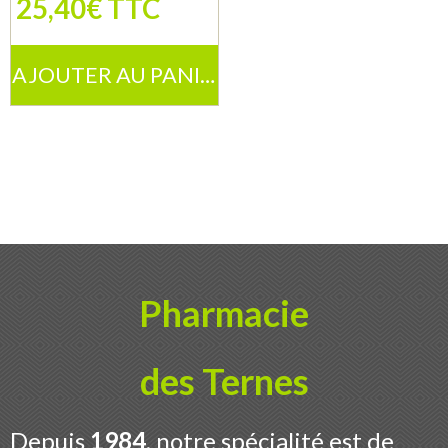
25,40€ TTC
Contact
AJOUTER AU PANIER
Boutique
Pharmacie
des Ternes
Depuis
1984
, notre spécialité est de