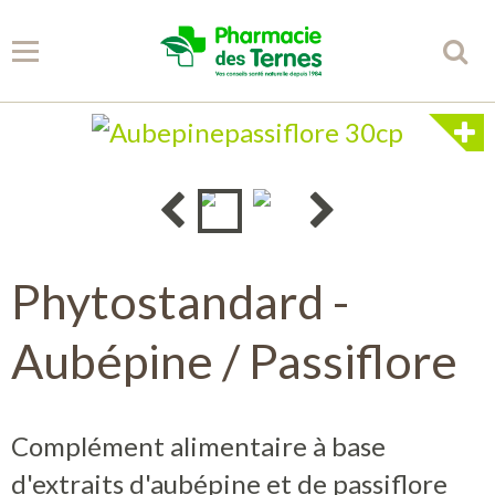
Panier
0
Votre compte
Accueil
Phytostandard -
Spécificités
Aubépine / Passiflore
Conseils
Partenaires
Complément alimentaire à base
d'extraits d'aubépine et de passiflore
Librairie