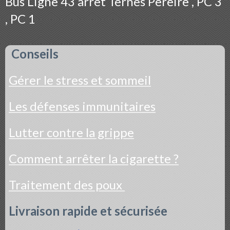
Bus
Ligne 43 arrêt Ternes Pereire , PC 3
, PC 1
Conseils
Gérer le stress et sommeil
Les défenses immunitaires
Lutter contre la grippe
Comment arrêter la cigarette ?
Traitement des poux
Livraison rapide et sécurisée