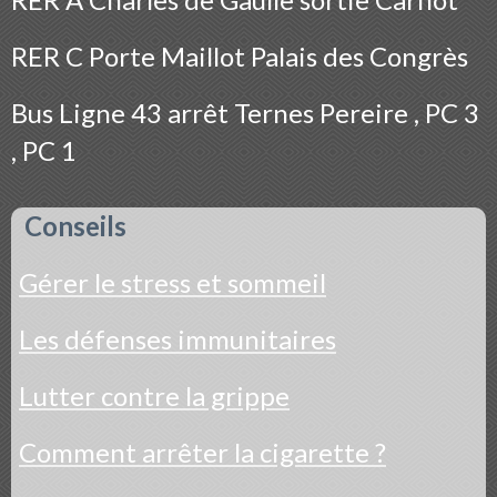
RER C Porte Maillot Palais des Congrès
Bus
Ligne 43 arrêt Ternes Pereire , PC 3
, PC 1
Conseils
Gérer le stress et sommeil
Les défenses immunitaires
Lutter contre la grippe
Comment arrêter la cigarette ?