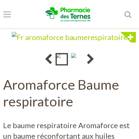
Panier
0
Votre compte
Accueil
Aromaforce Baume
Spécificités
respiratoire
Conseils
Partenaires
Le baume respiratoire Aromaforce est
un baume réconfortant aux huiles
Librairie