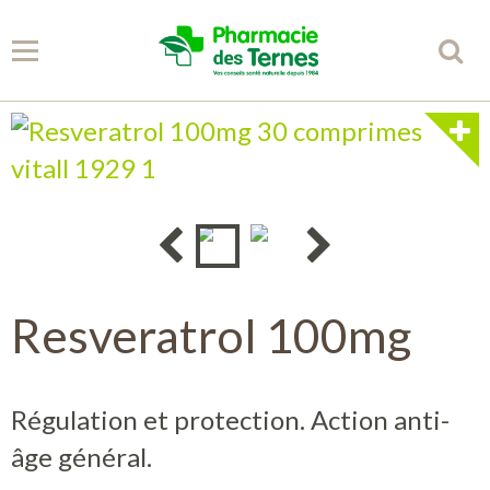
Panier
0
Votre compte
Accueil
Spécificités
Resveratrol 100mg
Conseils
Régulation et protection. Action anti-
Partenaires
âge général.
Librairie