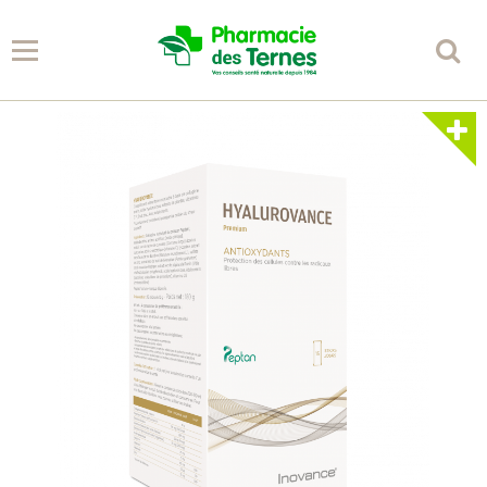
Panier
0
Votre compte
Accueil
Spécificités
Conseils
Partenaires
Librairie