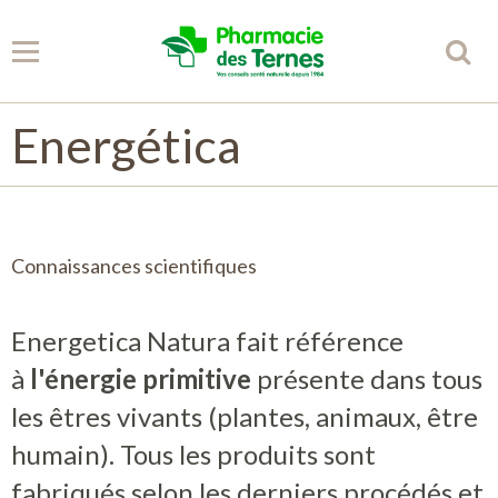
Energética
Panier
0
Votre compte
Accueil
Connaissances scientifiques
Spécificités
Energetica Natura fait référence
Conseils
à
l'énergie primitive
présente dans tous
les êtres vivants (plantes, animaux, être
Partenaires
humain). Tous les produits sont
fabriqués selon les derniers procédés et
Librairie