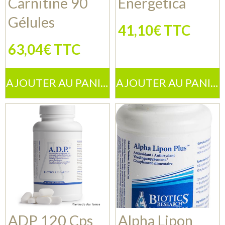
Carnitine 90
Energética
Gélules
41,10€ TTC
63,04€ TTC
AJOUTER AU PANIER
AJOUTER AU PANIER
ADP 120 Cps
Alpha Lipon