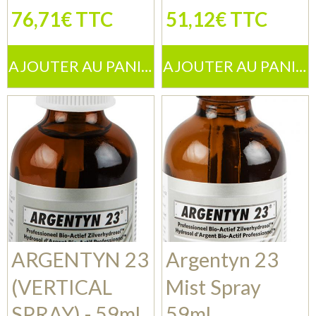
76,71€ TTC
51,12€ TTC
AJOUTER AU PANIER
AJOUTER AU PANIER
ARGENTYN 23
Argentyn 23
(VERTICAL
Mist Spray
SPRAY) - 59ml
59ml