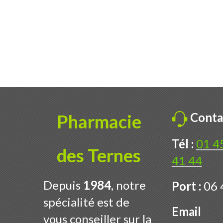
Conta
Pharmacie
Tél :
01 4
des Ternes
41 44
Depuis
1984
, notre
Port :
06 
spécialité est de
Email
vous conseiller sur la