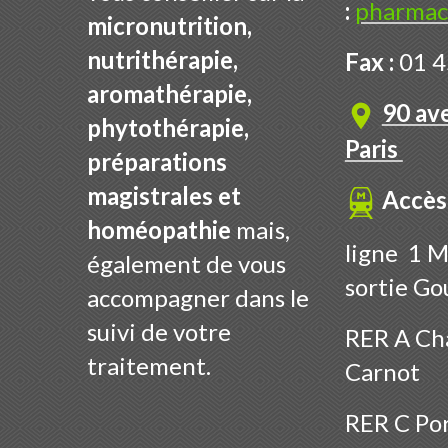
:
pharmac
micronutrition,
nutrithérapie,
Fax :
01 4
aromathérapie,
90 av
phytothérapie,
Paris
préparations
magistrales et
Accès
homéopathie
mais,
ligne 1 M
également de vous
sortie Go
accompagner dans le
suivi de votre
RER A Cha
traitement.
Carnot
RER C Por