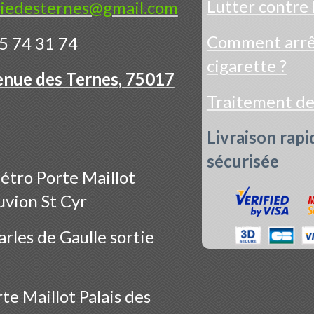
Lutter contre 
iedesternes@gmail.com
Comment arrêt
5 74 31 74
cigarette ?
enue des Ternes, 75017
Traitement d
Livraison rapi
sécurisée
étro Porte Maillot
uvion St Cyr
rles de Gaulle sortie
te Maillot Palais des