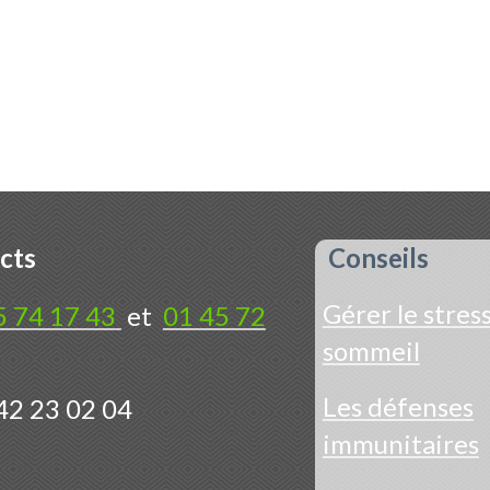
cts
Conseils
Gérer le stress
5 74 17 43
et
01 45 72
sommeil
Les défenses
42 23 02 04
immunitaires