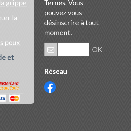
la grippe
Ternes. Vous
pouvez vous
er la
désinscrire à tout
moment.
es poux
OK
de et
Réseau