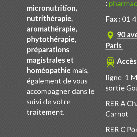
:
pharmac
micronutrition,
nutrithérapie,
Fax :
01 4
aromathérapie,
90 av
phytothérapie,
Paris
préparations
magistrales et
Accès
homéopathie
mais,
ligne 1 M
également de vous
sortie Go
accompagner dans le
suivi de votre
RER A Cha
traitement.
Carnot
RER C Por