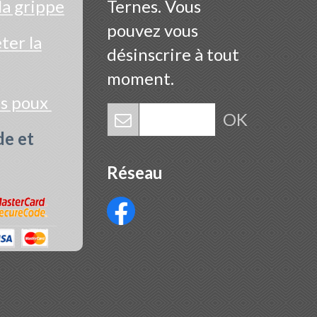
la grippe
Ternes. Vous
pouvez vous
er la
désinscrire à tout
moment.
es poux
OK
de et
Réseau