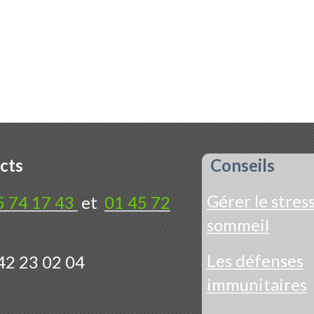
cts
Conseils
Gérer le stress
5 74 17 43
et
01 45 72
sommeil
Les défenses
42 23 02 04
immunitaires