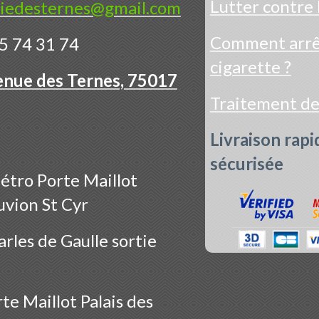
Lutter contre 
iedesternes@gmail.com
Comment arrêt
5 74 31 74
cigarette ?
enue des Ternes, 75017
Traitement d
Livraison rapi
sécurisée
étro Porte Maillot
uvion St Cyr
rles de Gaulle sortie
te Maillot Palais des