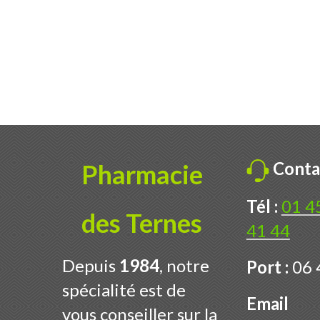
Conta
Pharmacie
Tél :
01 4
des Ternes
41 44
Depuis
1984
, notre
Port :
06 
spécialité est de
Email
vous conseiller sur la