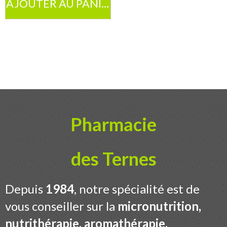
AJOUTER AU PANIER
Contact
Boutique
Pharmacie
des Ternes
Depuis
1984
, notre spécialité est de
vous conseiller sur la
micronutrition,
nutrithérapie, aromathérapie,