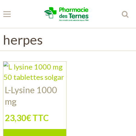
herpes
Panier
0
Votre compte
Accueil
Spécificités
L-Lysine 1000
mg
Conseils
23,30€ TTC
Partenaires
Librairie