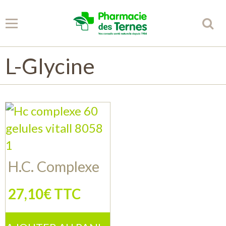
L-Glycine
Panier
0
Votre compte
Accueil
Spécificités
H.C. Complexe
Conseils
27,10€ TTC
Partenaires
Librairie