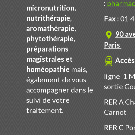
:
pharmac
micronutrition,
nutrithérapie,
Fax :
01 4
aromathérapie,
90 av
phytothérapie,
Paris
préparations
magistrales et
Accès
homéopathie
mais,
ligne 1 M
également de vous
sortie Go
accompagner dans le
suivi de votre
RER A Cha
traitement.
Carnot
RER C Por