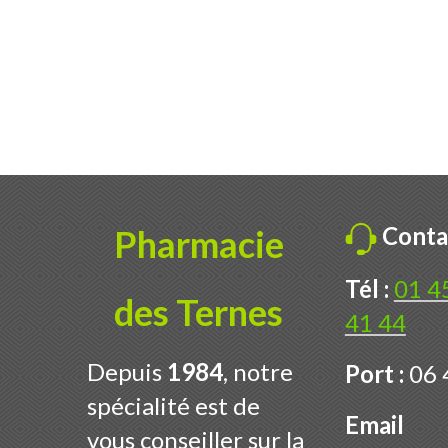
Conta
Pharmacie
Tél :
01 4
des Ternes
41 44
Depuis
1984
, notre
Port :
06 
spécialité est de
Email
vous conseiller sur la