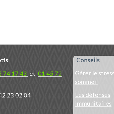
cts
Conseils
Gérer le stress
5 74 17 43
et
01 45 72
sommeil
Les défenses
42 23 02 04
immunitaires