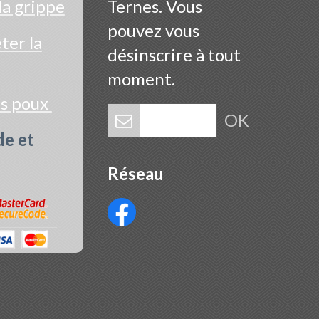
la grippe
Ternes. Vous
pouvez vous
er la
désinscrire à tout
moment.
es poux
OK
de et
Réseau