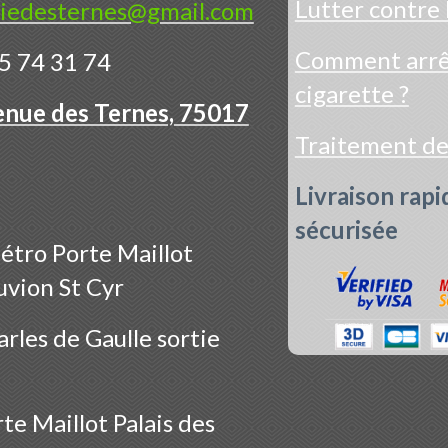
Lutter contre 
iedesternes@gmail.com
Comment arrêt
5 74 31 74
cigarette ?
enue des Ternes, 75017
Traitement d
Livraison rapi
sécurisée
étro Porte Maillot
uvion St Cyr
rles de Gaulle sortie
te Maillot Palais des