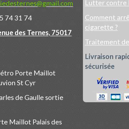
Lutter contre 
iedesternes@gmail.com
Comment arrêt
5 74 31 74
cigarette ?
enue des Ternes, 75017
Traitement d
Livraison rapi
sécurisée
étro Porte Maillot
uvion St Cyr
rles de Gaulle sortie
te Maillot Palais des