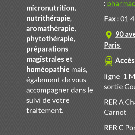
:
pharmac
micronutrition,
nutrithérapie,
Fax :
01 4
aromathérapie,
90 av
phytothérapie,
Paris
préparations
magistrales et
Accès
homéopathie
mais,
ligne 1 M
également de vous
sortie Go
accompagner dans le
suivi de votre
RER A Cha
traitement.
Carnot
RER C Por