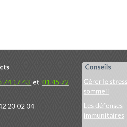
cts
Conseils
Gérer le stress
5 74 17 43
et
01 45 72
sommeil
Les défenses
42 23 02 04
immunitaires