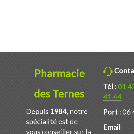
Conta
Pharmacie
Tél :
01 4
des Ternes
41 44
Depuis
1984
, notre
Port :
06 
spécialité est de
Email
vous conseiller sur la