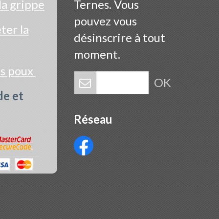
la grippe
Ternes. Vous
pouvez vous
er la
désinscrire à tout
moment.
es poux
OK
de et
Réseau