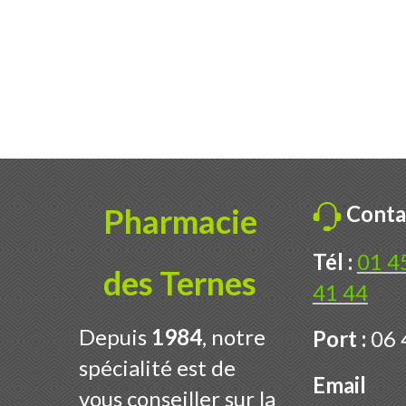
Conta
Pharmacie
Tél :
01 4
des Ternes
41 44
Depuis
1984
, notre
Port :
06 
spécialité est de
Email
vous conseiller sur la