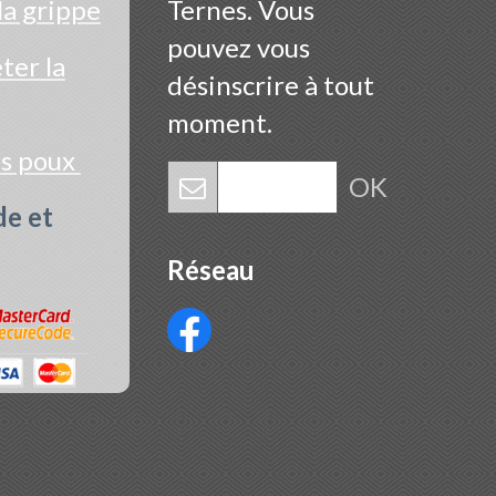
la grippe
Ternes. Vous
pouvez vous
er la
désinscrire à tout
moment.
es poux
OK
de et
Réseau