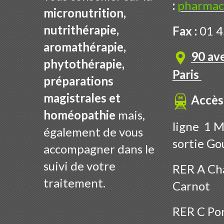
:
pharmac
micronutrition,
nutrithérapie,
Fax :
01 4
aromathérapie,
90 av
phytothérapie,
Paris
préparations
magistrales et
Accès
homéopathie
mais,
ligne 1 M
également de vous
sortie Go
accompagner dans le
suivi de votre
RER A Cha
traitement.
Carnot
RER C Por