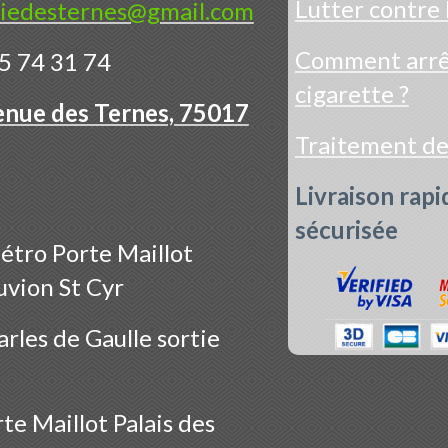
Lutter contre 
iedesternes@gmail.com
Comment arrêt
5 74 31 74
cigarette ?
enue des Ternes, 75017
Traitement d
Livraison rapi
sécurisée
étro Porte Maillot
uvion St Cyr
rles de Gaulle sortie
te Maillot Palais des