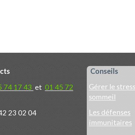
cts
Conseils
Gérer le stress
5 74 17 43
et
01 45 72
sommeil
Les défenses
42 23 02 04
immunitaires