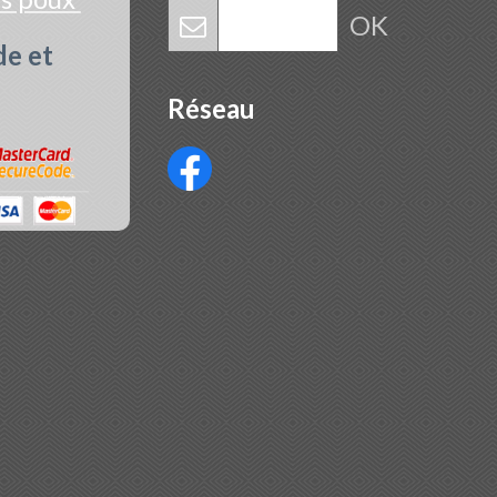
OK
de et
Réseau