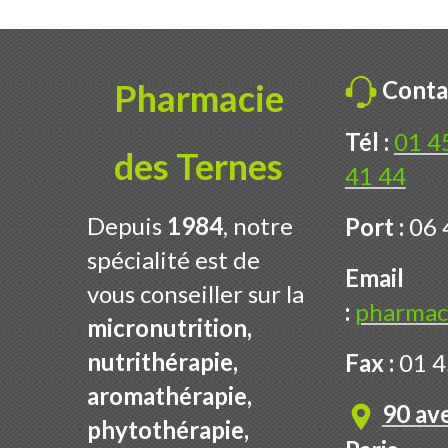
Conta
Pharmacie
Tél :
01 4
des Ternes
41 44
Depuis
1984
, notre
Port :
06 
spécialité est de
Email
vous conseiller sur la
:
pharmac
micronutrition,
nutrithérapie,
Fax :
01 4
aromathérapie,
90 av
phytothérapie,