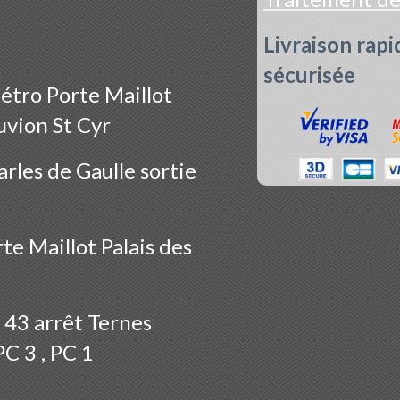
Livraison rapi
sécurisée
étro Porte Maillot
uvion St Cyr
rles de Gaulle sortie
te Maillot Palais des
 43 arrêt Ternes
PC 3 , PC 1