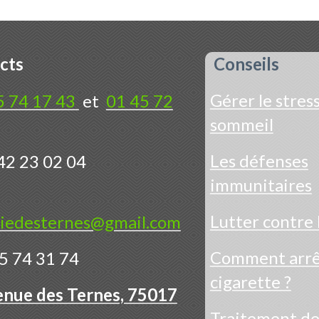
cts
Conseils
Gérer le stress
5 74 17 43
et
01 45 72
sommeil
Les défenses
42 23 02 04
immunitaires
Lutter contre 
iedesternes@gmail.com
Comment arrêt
5 74 31 74
cigarette ?
enue des Ternes, 75017
Traitement d