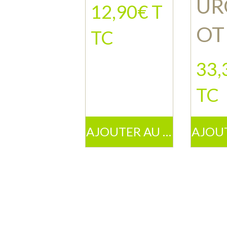
UR
12,90€ T
OT
TC
33,
TC
AJOUTER AU PANIER