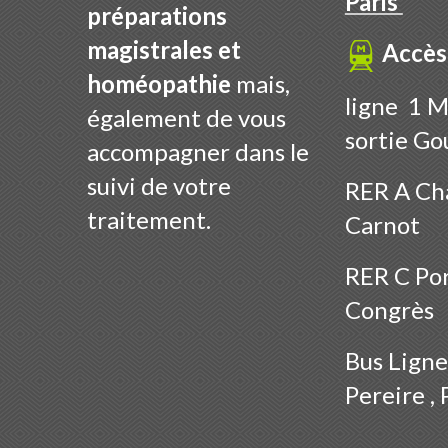
Paris
préparations
magistrales et
Accès
homéopathie
mais,
ligne 1 M
également de vous
sortie Go
accompagner dans le
suivi de votre
RER A Cha
traitement.
Carnot
RER C Por
Congrès
Bus
Ligne
Pereire , 