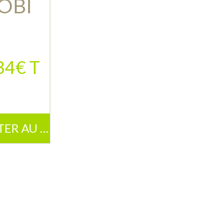
OBI
34€ T
AJOUTER AU PANIER