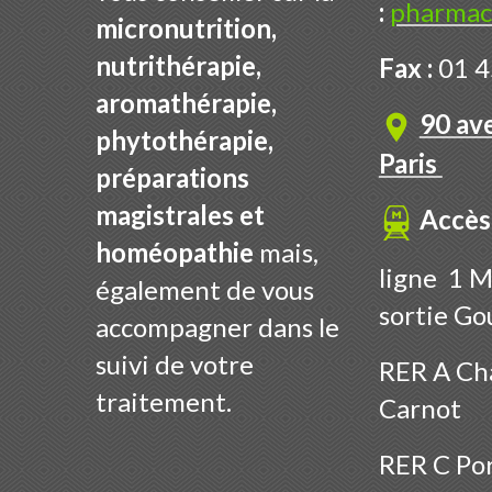
:
pharmac
micronutrition,
nutrithérapie,
Fax :
01 4
aromathérapie,
90 av
phytothérapie,
Paris
préparations
magistrales et
Accès
homéopathie
mais,
ligne 1 M
également de vous
sortie Go
accompagner dans le
suivi de votre
RER A Cha
traitement.
Carnot
RER C Por