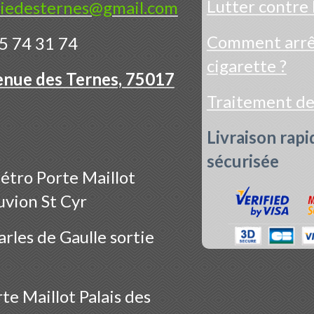
Lutter contre 
iedesternes@gmail.com
Comment arrêt
5 74 31 74
cigarette ?
enue des Ternes, 75017
Traitement d
Livraison rapi
sécurisée
étro Porte Maillot
uvion St Cyr
rles de Gaulle sortie
te Maillot Palais des