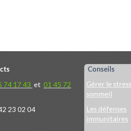
cts
Conseils
Gérer le stress
5 74 17 43
et
01 45 72
sommeil
Les défenses
42 23 02 04
immunitaires