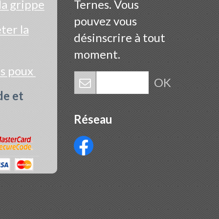
la grippe
Ternes. Vous
pouvez vous
er la
désinscrire à tout
moment.
es poux
OK
de et
Réseau