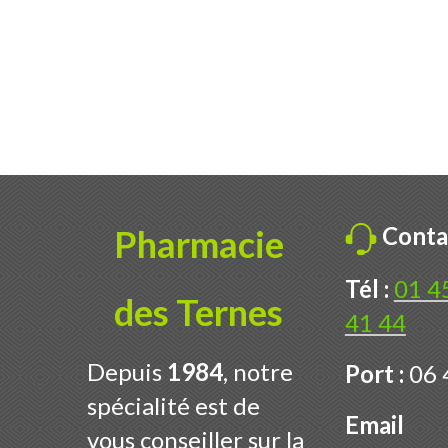
Conta
Pharmacie
Tél :
01 4
des Ternes
41 44
Depuis
1984
, notre
Port :
06 
spécialité est de
Email
vous conseiller sur la