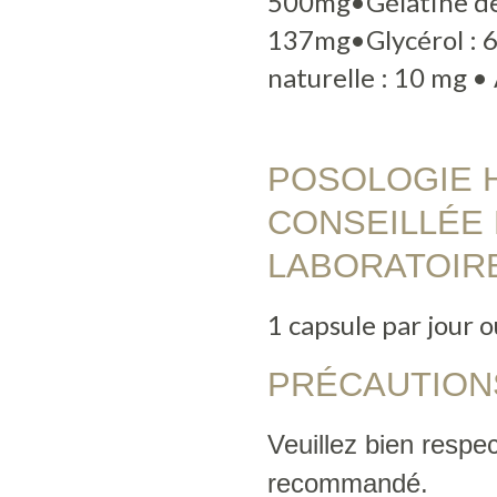
500mg•Gélatine de
137mg•Glycérol : 6
naturelle : 10 mg • 
POSOLOGIE 
CONSEILLÉE 
LABORATOIR
1 capsule par jour 
PRÉCAUTION
Veuillez bien respec
recommandé.