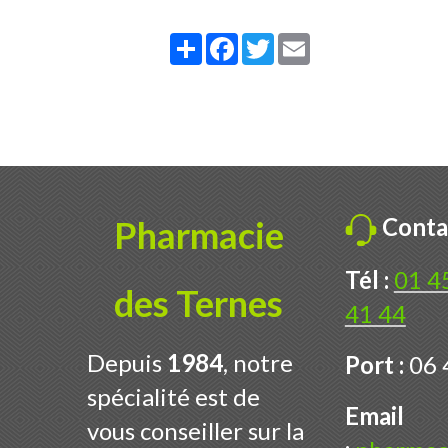
Partager
Facebook
Twitter
Email
Conta
Pharmacie
Tél :
01 4
des Ternes
41 44
Depuis
1984
, notre
Port :
06 
spécialité est de
Email
vous conseiller sur la