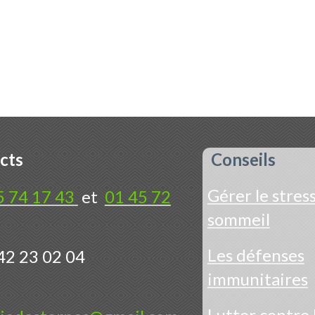
cts
Conseils
Gérer le stress
5 74 17 43
et
01 45 72
sommeil
Les défenses
42 23 02 04
immunitaires
Lutter contre 