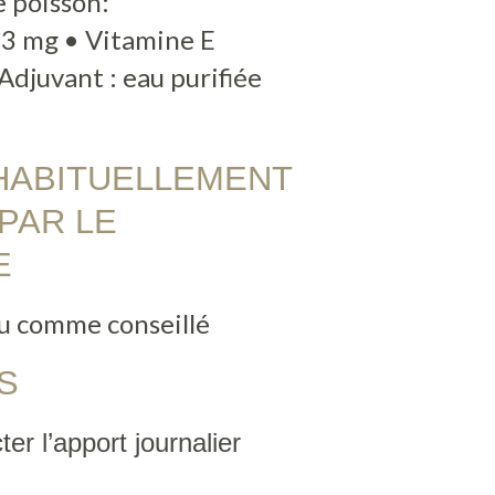
 poisson:
3 mg • Vitamine E
Adjuvant : eau purifiée
HABITUELLEMENT
PAR LE
E
ou comme conseillé
S
ter l’apport journalier