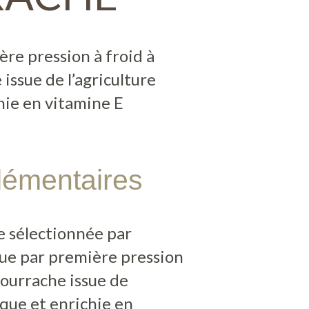
re pression à froid à
issue de l’agriculture
hie en vitamine E
lémentaires
e sélectionnée par
ue par première pression
bourrache issue de
ique et enrichie en