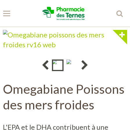
Panier
0
Votre compte
Accueil
Spécificités
Omegabiane Poissons
Conseils
des mers froides
Partenaires
L'EPA et le DHA contribuent à une
Librairie