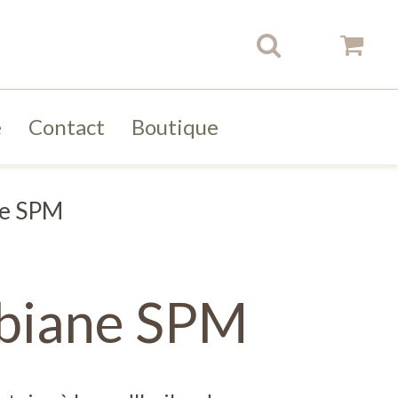
e
Contact
Boutique
ne SPM
biane SPM