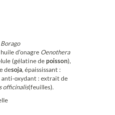
e
Borago
, huile d’onagre
Oenothera
élule (gélatine de
poisson
),
e de
soja
, épaississant :
 anti-oxydant : extrait de
officinalis
(feuilles).
lle